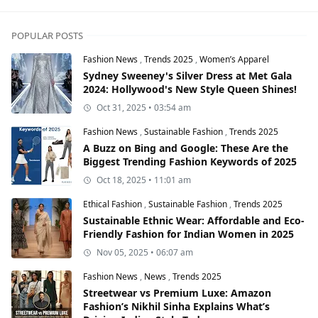
POPULAR POSTS
Fashion News
,
Trends 2025
,
Women’s Apparel
Sydney Sweeney's Silver Dress at Met Gala
2024: Hollywood's New Style Queen Shines!
Oct 31, 2025 • 03:54 am
Fashion News
,
Sustainable Fashion
,
Trends 2025
A Buzz on Bing and Google: These Are the
Biggest Trending Fashion Keywords of 2025
Oct 18, 2025 • 11:01 am
Ethical Fashion
,
Sustainable Fashion
,
Trends 2025
Sustainable Ethnic Wear: Affordable and Eco-
Friendly Fashion for Indian Women in 2025
Nov 05, 2025 • 06:07 am
Fashion News
,
News
,
Trends 2025
Streetwear vs Premium Luxe: Amazon
Fashion’s Nikhil Sinha Explains What’s