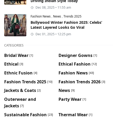
Driving Indian Style Today
Dec 08, 2025 • 11:55 am
Fashion News
,
News
,
Trends 2025
Bollywood Winter Fashion 2025: Celebs’
Latest Layered Looks Go Viral
Dec 01, 2025 • 12:25 pm
CATEGORIES
Bridal Wear
Designer Gowns
[1]
[1]
Ethical
Ethical Fashion
[3]
[12]
Ethnic Fusion
Fashion News
[4]
[43]
Fashion Trends 2025
Fashion Trends 2026
[10]
[3]
Jackets & Coats
News
[2]
[9]
Outerwear and
Party Wear
[1]
Jackets
[7]
Sustainable Fashion
Thermal Wear
[23]
[1]