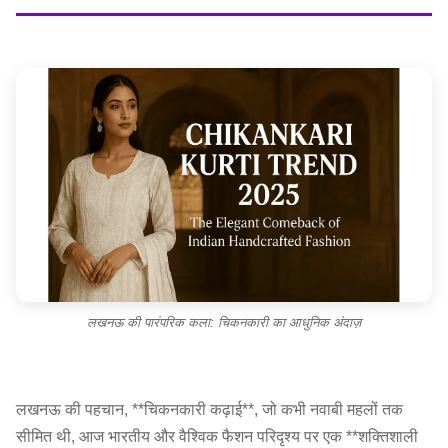
लखनऊ की पारंपरिक कला: चिकनकारी का आधुनिक अंदाज़
लखनऊ की पहचान, **चिकनकारी कढ़ाई**, जो कभी नवाबी महलों तक
सीमित थी, आज भारतीय और वैश्विक फैशन परिदृश्य पर एक **शक्तिशाली