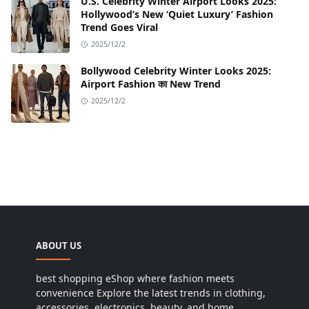
U.S. Celebrity Winter Airport Looks 2025:
Hollywood’s New ‘Quiet Luxury’ Fashion
Trend Goes Viral
2025/12/2
Bollywood Celebrity Winter Looks 2025:
Airport Fashion का New Trend
2025/12/2
ABOUT US
best shopping eShop where fashion meets
convenience Explore the latest trends in clothing,
accessories, electronics, beauty, and home