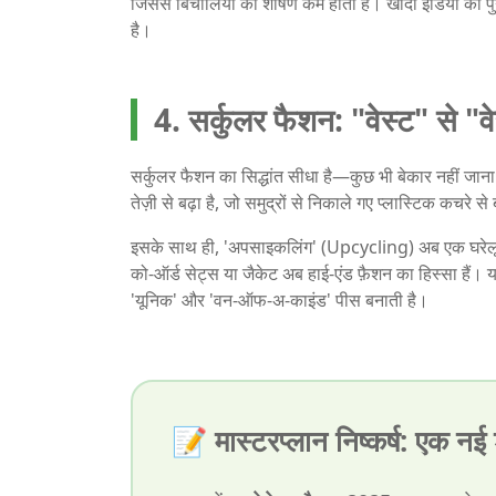
जिससे बिचौलियों का शोषण कम होता है। खादी इंडिया का पु
है।
4. सर्कुलर फैशन: "वेस्ट" से "व
सर्कुलर फैशन का सिद्धांत सीधा है—कुछ भी बेकार नहीं जाना
तेज़ी से बढ़ा है, जो समुद्रों से निकाले गए प्लास्टिक कचरे स
इसके साथ ही, 'अपसाइकलिंग' (Upcycling) अब एक घरेलू काम
को-ऑर्ड सेट्स या जैकेट अब हाई-एंड फ़ैशन का हिस्सा ह
'यूनिक' और 'वन-ऑफ-अ-काइंड' पीस बनाती है।
📝 मास्टरप्लान निष्कर्ष: एक न