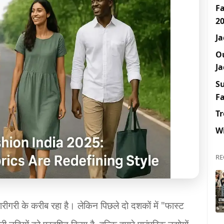
F
2
Ja
O
Ja
S
F
Tr
W
RE
रीगरी के करीब रहा है। लेकिन पिछले दो दशकों में "फास्ट