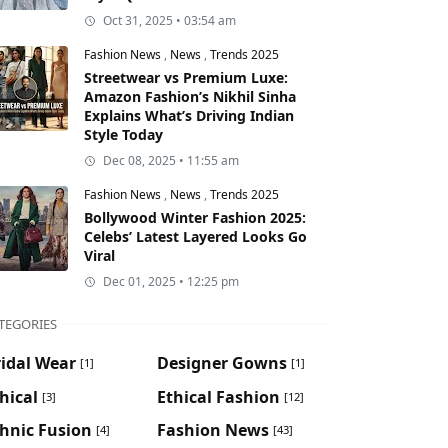
Oct 31, 2025 • 03:54 am
Fashion News
,
News
,
Trends 2025
Streetwear vs Premium Luxe:
Amazon Fashion’s Nikhil Sinha
Explains What’s Driving Indian
Style Today
Dec 08, 2025 • 11:55 am
Fashion News
,
News
,
Trends 2025
Bollywood Winter Fashion 2025:
Celebs’ Latest Layered Looks Go
Viral
Dec 01, 2025 • 12:25 pm
TEGORIES
idal Wear
Designer Gowns
[1]
[1]
hical
Ethical Fashion
[3]
[12]
hnic Fusion
Fashion News
[4]
[43]