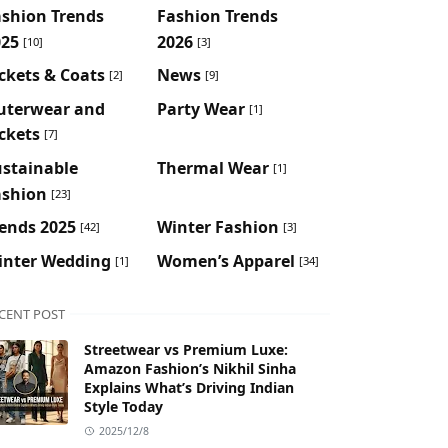
ashion Trends
Fashion Trends
025
2026
[10]
[3]
ckets & Coats
News
[2]
[9]
uterwear and
Party Wear
[1]
ckets
[7]
ustainable
Thermal Wear
[1]
ashion
[23]
ends 2025
Winter Fashion
[42]
[3]
inter Wedding
Women’s Apparel
[1]
[34]
CENT POST
Streetwear vs Premium Luxe:
Amazon Fashion’s Nikhil Sinha
Explains What’s Driving Indian
Style Today
2025/12/8