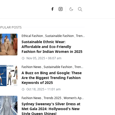
PULAR POSTS
Ethical Fashion
,
Sustainable Fashion
,
Trends 2025
Sustainable Ethnic Wear:
Affordable and Eco-Friendly
Fashion for Indian Women in 2025
Nov 05, 2025 • 06:07 am
Fashion News
,
Sustainable Fashion
,
Trends 2025
A Buzz on Bing and Google: These
Are the Biggest Trending Fashion
Keywords of 2025
Oct 18, 2025 • 11:01 am
Fashion News
,
Trends 2025
,
Women’s Apparel
Sydney Sweeney's Silver Dress at
Met Gala 2024: Hollywood's New
Style Queen Shines!