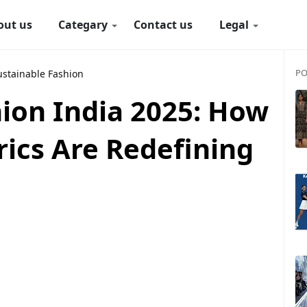
out us
Categary
Contact us
Legal
PO
ustainable Fashion
hion India 2025: How
rics Are Redefining