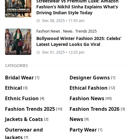
Streetwear vs Premium Luxe: Amazon
Fashion’s Nikhil Sinha Explains What’s
Driving Indian Style Today
Dec 08, 2025 • 11:55 am
Fashion News
,
News
,
Trends 2025
Bollywood Winter Fashion 2025: Celebs’
Latest Layered Looks Go Viral
Dec 01, 2025 • 12:25 pm
CATEGORIES
Bridal Wear
Designer Gowns
[1]
[1]
Ethical
Ethical Fashion
[3]
[12]
Ethnic Fusion
Fashion News
[4]
[43]
Fashion Trends 2025
Fashion Trends 2026
[10]
[3]
Jackets & Coats
News
[2]
[9]
Outerwear and
Party Wear
[1]
Jackets
[7]