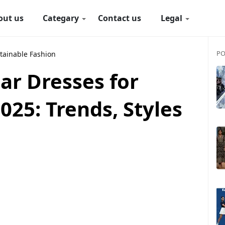
out us
Categary
Contact us
Legal
PO
tainable Fashion
ar Dresses for
25: Trends, Styles