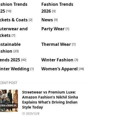
ashion Trends
Fashion Trends
025
2026
[10]
[3]
ckets & Coats
News
[2]
[9]
uterwear and
Party Wear
[1]
ckets
[7]
ustainable
Thermal Wear
[1]
ashion
[23]
ends 2025
Winter Fashion
[42]
[3]
inter Wedding
Women’s Apparel
[1]
[34]
CENT POST
Streetwear vs Premium Luxe:
Amazon Fashion’s Nikhil Sinha
Explains What’s Driving Indian
Style Today
2025/12/8