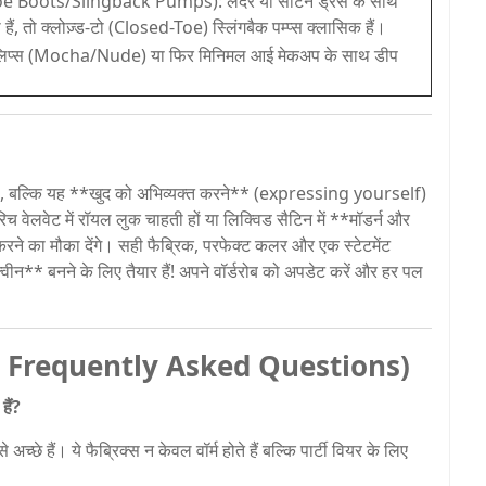
ted-Toe Boots/Slingback Pumps): लेदर या साटन ड्रेस के साथ
 हैं, तो क्लोज़्ड-टो (Closed-Toe) स्लिंगबैक पम्प्स क्लासिक हैं।
ट्रल लिप्स (Mocha/Nude) या फिर मिनिमल आई मेकअप के साथ डीप
हीं है, बल्कि यह **खुद को अभिव्यक्त करने** (expressing yourself)
िच वेलवेट में रॉयल लुक चाहती हों या लिक्विड सैटिन में **मॉडर्न और
* करने का मौका देंगे। सही फैब्रिक, परफेक्ट कलर और एक स्टेटमेंट
वीन** बनने के लिए तैयार हैं! अपने वॉर्डरोब को अपडेट करें और हर पल
(FAQ - Frequently Asked Questions)
हैं?
छे हैं। ये फैब्रिक्स न केवल वॉर्म होते हैं बल्कि पार्टी वियर के लिए