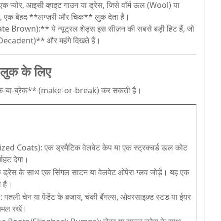
प्योर, आइसी व्हाइट गाउन या ड्रेस, जिसे वॉर्म ऊल (Wool) या
 एक बेहद **लग्ज़री और चिक** लुक देता है।
rown):** ये न्यूट्रल शेड्स इस सीज़न की सबसे बड़ी हिट हैं, जो
 (Decadent)** और महंगे दिखते हैं।
ी लुक के लिए
**मेक-या-ब्रेक** (make-or-break) कर सकती है।
ed Coats): एक ड्रमैटिक वेलवेट केप या एक स्ट्रक्चर्ड ऊल कोट
माहट देगा।
ड्रेस के साथ एक सिंगल साटन या वेलवेट ओपेरा ग्लव जोड़ें। यह एक
ी है।
तली चेन या पेंडेंट के बजाय, चंकी बैंगल्स, ओवरसाइज़्ड स्टड या ईयर
निमल रखें।