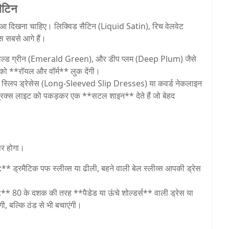
सैटिन
ुआ दिखना चाहिए। लिक्विड सैटिन (Liquid Satin), रिच वेलवेट
स सबसे आगे हैं।
ाल्ड ग्रीन (Emerald Green), और डीप प्लम (Deep Plum) जैसे
स आपको **रॉयल और वॉर्म** लुक देंगी।
ली स्लिप ड्रेसेस (Long-Sleeved Slip Dresses) या कवर्ड नेकलाइन
रिक्स लाइट को पकड़कर एक **सटल शाइन** देते हैं जो बेहद
पर होगा।
):** ड्रमैटिक पफ स्लीव्स या ढीली, बहने वाली बेल स्लीव्स आपकी ड्रेस
** 80 के दशक की तरह **पैडेड या ऊंचे शोल्डर्स** वाली ड्रेस या
गी, बल्कि ठंड से भी बचाएंगी।