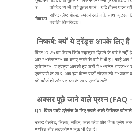
फुटविय
पॉइंटेड-टो बूट्स या स्लिंगबैक पम्प्स (Poin
र
पॉइंटेड-टो नी-हाई बूट्स पहनें। यदि हील्स पहन रही
सॉफ्ट ग्लैम: बोल्ड, स्मोकी आईज़ के साथ न्यू
मेकअप
बरगंडी लिपस्टिक।
निष्कर्ष: क्यों ये ट्रेंड्स आपके लिए हैं
विंटर 2025 का फैशन सिर्फ खूबसूरत दिखने के बारे में न
और **कंफर्ट** को बनाए रखने के बारे में भी है। चाहे आप र
एलीगेंट**, ये ट्रेंड्स आपको हर पार्टी में **स्टैंड आउट*
एक्सेसरी के साथ, आप इस विंटर पार्टी सीज़न की **फैशन क्
को गर्मजोशी और स्टाइल के साथ एन्जॉय करें!
अक्सर पूछे जाने वाले प्रश्न 
Q1. विंटर पार्टी ड्रेसेस के लिए सबसे अच्छे फैब्रिक कौन से 
उत्तर:
वेलवेट, सिल्क, सैटिन, ऊल-ब्लेंड और थिक क्रेप सबसे अच्
**रिच और लक्ज़री** लुक भी देते हैं।