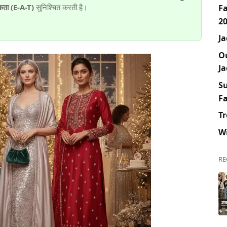
कता (E-A-T)
सुनिश्चित करती है।
F
2
Ja
O
Ja
S
F
Tr
W
RE