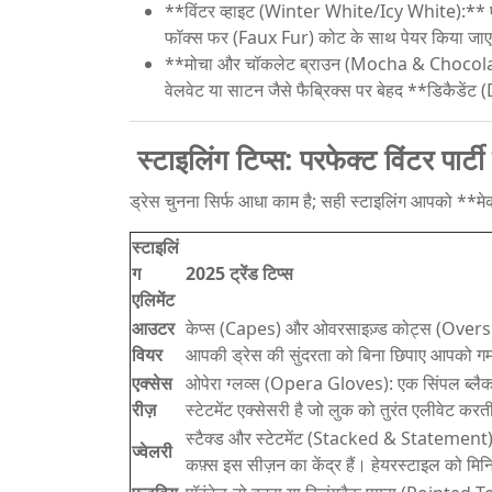
**विंटर व्हाइट (Winter White/Icy White):** एक 
फॉक्स फर (Faux Fur) कोट के साथ पेयर किया जाए,
**मोचा और चॉकलेट ब्राउन (Mocha & Chocolate B
वेलवेट या साटन जैसे फैब्रिक्स पर बेहद **डिकैडेंट
स्टाइलिंग टिप्स: परफेक्ट विंटर पार्ट
ड्रेस चुनना सिर्फ आधा काम है; सही स्टाइलिंग आपको 
स्टाइलिं
ग
2025 ट्रेंड टिप्स
एलिमेंट
आउटर
केप्स (Capes) और ओवरसाइज़्ड कोट्स (Oversiz
वियर
आपकी ड्रेस की सुंदरता को बिना छिपाए आपको गर्
एक्सेस
ओपेरा ग्लव्स (Opera Gloves): एक सिंपल ब्लैक 
रीज़
स्टेटमेंट एक्सेसरी है जो लुक को तुरंत एलीवेट करत
स्टैक्ड और स्टेटमेंट (Stacked & Statement): प
ज्वेलरी
कफ़्स इस सीज़न का केंद्र हैं। हेयरस्टाइल को मि