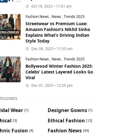
Oct 18, 2025 • 11:01 am
Fashion News
,
News
,
Trends 2025
Streetwear vs Premium Luxe:
Amazon Fashion’s Nikhil Sinha
Explains What’s Driving Indian
Style Today
Dec 08, 2025 • 11:55 am
Fashion News
,
News
,
Trends 2025
Bollywood Winter Fashion 2025:
Celebs’ Latest Layered Looks Go
Viral
Dec 01, 2025 • 12:25 pm
TEGORIES
idal Wear
Designer Gowns
[1]
[1]
hical
Ethical Fashion
[3]
[12]
hnic Fusion
Fashion News
[4]
[43]