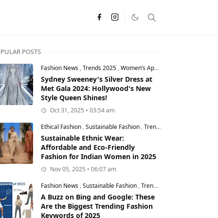
PULAR POSTS
Fashion News
,
Trends 2025
,
Women’s Apparel
Sydney Sweeney's Silver Dress at
Met Gala 2024: Hollywood's New
Style Queen Shines!
Oct 31, 2025 • 03:54 am
Ethical Fashion
,
Sustainable Fashion
,
Trends 2025
Sustainable Ethnic Wear:
Affordable and Eco-Friendly
Fashion for Indian Women in 2025
Nov 05, 2025 • 06:07 am
Fashion News
,
Sustainable Fashion
,
Trends 2025
A Buzz on Bing and Google: These
Are the Biggest Trending Fashion
Keywords of 2025