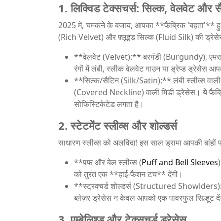
1. लिक्विड टेक्सचर्स: सिल्क, वेलवेट और 
2025 में, चमकने के बजाय, आपका **फैब्रिक 'बहता'** ह
(Rich Velvet) और फ़्लूइड सिल्क (Fluid Silk) की ड्रेसे
**वेलवेट (Velvet):** बरगंडी (Burgundy), एमर
रंगों में लंबी, स्लीक वेलवेट गाउन या ड्रेप्ड ड्रेसे
**सिल्क/सैटिन (Silk/Satin):** लंबी स्लीव्स वा
(Covered Neckline) वाली मिडी ड्रेसेस। ये फैब्
सोफिस्टिकेटेड लगता है।
2. स्टेटमेंट स्लीव्स और शोल्डर्स
साधारण स्लीव्स को अलविदा! इस साल ड्रामा आपकी बांहों 
**पफ और बेल स्लीव्स (
Puff and Bell Sleeves
को तुरंत एक **हाई-फैशन टच** देंगी।
**स्ट्रक्चर्ड शोल्डर्स (Structured Showlders):
ब्लेज़र ड्रेसेस न केवल आपको एक पावरफुल सिल्हूट दें
3. एम्बेलिश्ड और टेक्सचर्ड ड्रेसेस