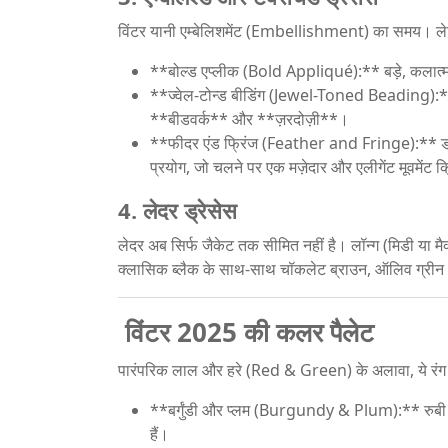
विंटर यानी एम्बेलिशमेंट (Embellishment) का समय। ल
**बोल्ड एप्लीक (Bold Appliqué):** बड़े, कलात्
**ज्वेल-टोन्ड बीडिंग (Jewel-Toned Beading):** प
**बीडवर्क** और **ज़रदोज़ी**।
**फीदर एंड फ्रिंज (Feather and Fringe):** ड्रे
प्रयोग, जो चलने पर एक मज़ेदार और एलीगेंट मूवमेंट 
4. लेदर ड्रेसेस
लेदर अब सिर्फ जैकेट तक सीमित नहीं है। लॉन्ग (मिडी या मै
क्लासिक ब्लैक के साथ-साथ चॉकलेट ब्राउन, ऑलिव ग्रीन और न
विंटर 2025 की कलर पैलेट
पारंपरिक लाल और हरे (Red & Green) के अलावा, ये रंग इस
**बर्गुंडी और प्लम (Burgundy & Plum):** रुबी र
हैं।