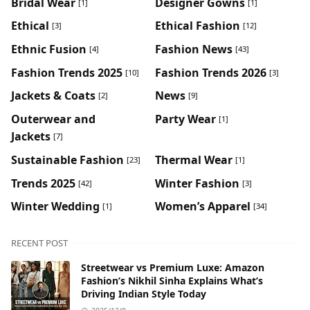
Bridal Wear
Designer Gowns
[1]
[1]
Ethical
Ethical Fashion
[3]
[12]
Ethnic Fusion
Fashion News
[4]
[43]
Fashion Trends 2025
Fashion Trends 2026
[10]
[3]
Jackets & Coats
News
[2]
[9]
Outerwear and
Party Wear
[1]
Jackets
[7]
Sustainable Fashion
Thermal Wear
[23]
[1]
Trends 2025
Winter Fashion
[42]
[3]
Winter Wedding
Women’s Apparel
[1]
[34]
RECENT POST
Streetwear vs Premium Luxe: Amazon
Fashion’s Nikhil Sinha Explains What’s
Driving Indian Style Today