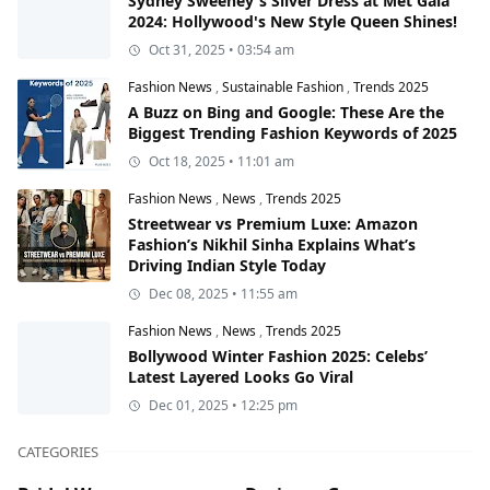
Sydney Sweeney's Silver Dress at Met Gala
2024: Hollywood's New Style Queen Shines!
Oct 31, 2025 • 03:54 am
Fashion News
,
Sustainable Fashion
,
Trends 2025
A Buzz on Bing and Google: These Are the
Biggest Trending Fashion Keywords of 2025
Oct 18, 2025 • 11:01 am
Fashion News
,
News
,
Trends 2025
Streetwear vs Premium Luxe: Amazon
Fashion’s Nikhil Sinha Explains What’s
Driving Indian Style Today
Dec 08, 2025 • 11:55 am
Fashion News
,
News
,
Trends 2025
Bollywood Winter Fashion 2025: Celebs’
Latest Layered Looks Go Viral
Dec 01, 2025 • 12:25 pm
CATEGORIES