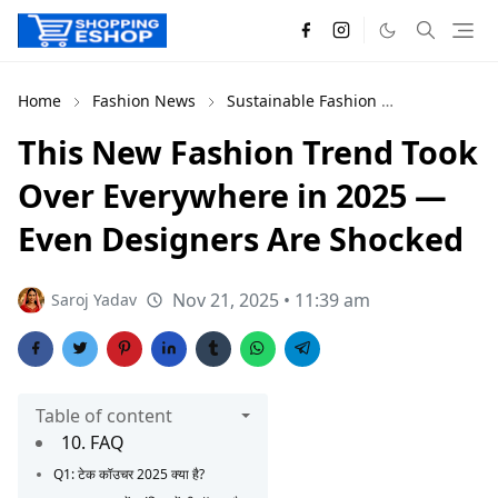
Home
Fashion News
Sustainable Fashion
Trends 202
This New Fashion Trend Took
Over Everywhere in 2025 —
Even Designers Are Shocked
Nov 21, 2025 • 11:39 am
Saroj Yadav
Table of content
10. FAQ
Q1: टेक कॉउचर 2025 क्या है?