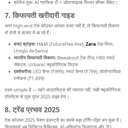
कॉलेज लुक: AI ग्राफिक टी + ओवरसाइज़्ड सिल्वर बॉम्बर जैकेट।
7. किफायती खरीदारी गाइड
अगर high-end टेक कॉउचर आपका बजट नहीं है, तो किफायती विकल्प
भी तेजी से बाजार में आ रहे हैं।
बजट ब्रांड्स:
H&M (FutureFlex line),
Zara
टेक-वियर,
Uniqlo AirSense
भारतीय किफायती विकल्प:
Bewakoof टेक टीज़, HRX स्मार्ट
जैकेट्स, Urbanic फ्यूचरिस्टिक फिट्स
एक्सेसरीज:
LED बैग्स (₹999), स्मार्ट कैप्स (₹799), होलोग्राफिक
स्नीकर्स (₹1,499)
लक्ष्य simple है — महंगे आउटफिट्स की जरूरत नहीं, सही फ्यूचरिस्टिक
एलिमेंट्स से लुक तुरंत 2025 वाइब देगा।
8. ट्रेंड प्रभाव 2025
टेक कॉउचर 2025 फैशन इंडस्ट्री का सबसे बड़ा टर्निंग पॉइंट बन चुका है।
डिजाइनर्स अब डिजिटल फैब्रिक्स, AI-असिस्टेड सिलुएट्स और 3D