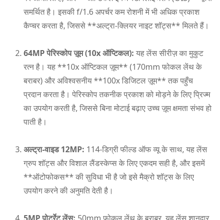
समर्थित है। इसकी f/1.6 अपर्चर कम रोशनी में भी अधिक प्रकाश
कैप्चर करता है, जिससे **अल्ट्रा-क्लियर नाइट शॉट्स** मिलते हैं।
64MP पेरिस्कोप ज़ूम (10x ऑप्टिकल):
यह लेंस सीरीज़ का मुकुट
रत्न है। यह **10x ऑप्टिकल ज़ूम** (170mm फोकल लेंथ के
बराबर) और अविश्वसनीय **100x डिजिटल ज़ूम** तक पहुँच
प्रदान करता है। पेरिस्कोप तकनीक प्रकाश को मोड़ने के लिए प्रिज्म
का उपयोग करती है, जिससे बिना मोटाई बढ़ाए उच्च ज़ूम क्षमता संभव हो
पाती है।
अल्ट्रा-वाइड 12MP:
114-डिग्री फील्ड ऑफ व्यू के साथ, यह लेंस
ग्रुप शॉट्स और विशाल लैंडस्केप्स के लिए एकदम सही है, और इसमें
**ऑटोफोकस** की सुविधा भी है जो इसे मैक्रो शॉट्स के लिए
उपयोग करने की अनुमति देती है।
5MP पोर्ट्रेट लेंस:
50mm फोकल लेंथ के बराबर, यह लेंस शानदार