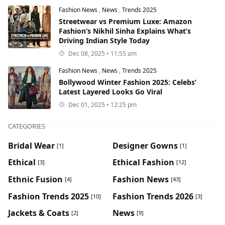
Fashion News
,
News
,
Trends 2025
Streetwear vs Premium Luxe: Amazon
Fashion’s Nikhil Sinha Explains What’s
Driving Indian Style Today
Dec 08, 2025 • 11:55 am
Fashion News
,
News
,
Trends 2025
Bollywood Winter Fashion 2025: Celebs’
Latest Layered Looks Go Viral
Dec 01, 2025 • 12:25 pm
CATEGORIES
Bridal Wear
Designer Gowns
[1]
[1]
Ethical
Ethical Fashion
[3]
[12]
Ethnic Fusion
Fashion News
[4]
[43]
Fashion Trends 2025
Fashion Trends 2026
[10]
[3]
Jackets & Coats
News
[2]
[9]