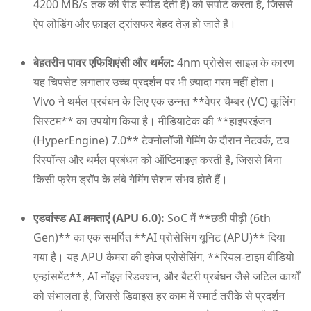
4200 MB/s तक की रीड स्पीड देती है) को सपोर्ट करता है, जिससे
ऐप लोडिंग और फ़ाइल ट्रांसफर बेहद तेज़ हो जाते हैं।
बेहतरीन पावर एफिशिएंसी और थर्मल:
4nm प्रोसेस साइज़ के कारण
यह चिपसेट लगातार उच्च प्रदर्शन पर भी ज़्यादा गरम नहीं होता।
Vivo ने थर्मल प्रबंधन के लिए एक उन्नत **वेपर चैम्बर (VC) कूलिंग
सिस्टम** का उपयोग किया है। मीडियाटेक की **हाइपरइंजन
(HyperEngine) 7.0** टेक्नोलॉजी गेमिंग के दौरान नेटवर्क, टच
रिस्पॉन्स और थर्मल प्रबंधन को ऑप्टिमाइज़ करती है, जिससे बिना
किसी फ्रेम ड्रॉप के लंबे गेमिंग सेशन संभव होते हैं।
एडवांस्ड AI क्षमताएं (APU 6.0):
SoC में **छठी पीढ़ी (6th
Gen)** का एक समर्पित **AI प्रोसेसिंग यूनिट (APU)** दिया
गया है। यह APU कैमरा की इमेज प्रोसेसिंग, **रियल-टाइम वीडियो
एन्हांसमेंट**, AI नॉइज़ रिडक्शन, और बैटरी प्रबंधन जैसे जटिल कार्यों
को संभालता है, जिससे डिवाइस हर काम में स्मार्ट तरीके से प्रदर्शन