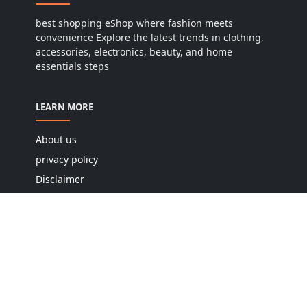
best shopping eShop where fashion meets
convenience Explore the latest trends in clothing,
accessories, electronics, beauty, and home
essentials steps
LEARN MORE
About us
privacy policy
Disclaimer
DMCA policy
Terms and conditions
Editorial policy
Cookie policy
Contact us
Sitemap