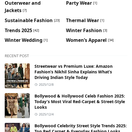
Outerwear and
Party Wear
[1]
Jackets
[7]
Sustainable Fashion
Thermal Wear
[23]
[1]
Trends 2025
Winter Fashion
[42]
[3]
Winter Wedding
Women’s Apparel
[1]
[34]
RECENT POST
Streetwear vs Premium Luxe: Amazon
Fashion’s Nikhil Sinha Explains What’s
Driving Indian Style Today
2025/12/8
Bollywood & Hollywood Celeb Fashion 2025:
Today’s Most Viral Red-Carpet & Street-Style
Looks
2025/12/4
Bollywood Celebrity Street Style Trends 2025:
Top Red Carpet & Everyday Fashion Looks