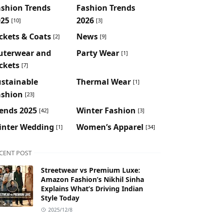
ashion Trends
Fashion Trends
025
2026
[10]
[3]
ckets & Coats
News
[2]
[9]
uterwear and
Party Wear
[1]
ckets
[7]
ustainable
Thermal Wear
[1]
ashion
[23]
ends 2025
Winter Fashion
[42]
[3]
inter Wedding
Women’s Apparel
[1]
[34]
CENT POST
Streetwear vs Premium Luxe:
Amazon Fashion’s Nikhil Sinha
Explains What’s Driving Indian
Style Today
2025/12/8