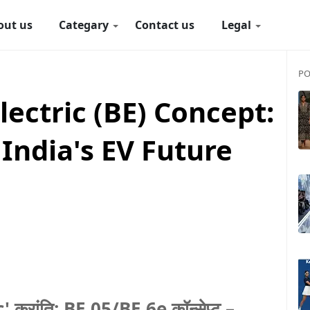
out us
Categary
Contact us
Legal
PO
ectric (BE) Concept:
India's EV Future
्रांति: BE.05/BE.6e कॉन्सेप्ट –