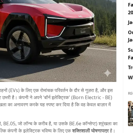
F
2
Ja
O
Ja
S
F
Tr
W
वाहनों (EVs) के लिए एक रोमांचक परिवर्तन के दौर से गुज़रा है, और इस
RE
उभरी है। कंपनी ने अपने 'बॉर्न इलेक्ट्रिक' (Born Electric - BE)
रृंखला का अनावरण करके यह स्पष्ट कर दिया है कि वह केवल बाज़ार में
ी, BE.05, जो लॉन्च के करीब है, या उसके BE.6e कॉन्सेप्ट) श्रृंखला का
कि कंपनी के इलेक्ट्रिक भविष्य के लिए एक
शक्तिशाली घोषणापत्र
है।