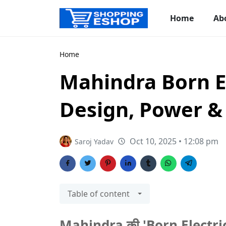
Home
Ab
Home
Mahindra Born El
Design, Power & 
Oct 10, 2025 • 12:08 pm
Saroj Yadav
Table of content
Mahindra की 'Born Electric' क