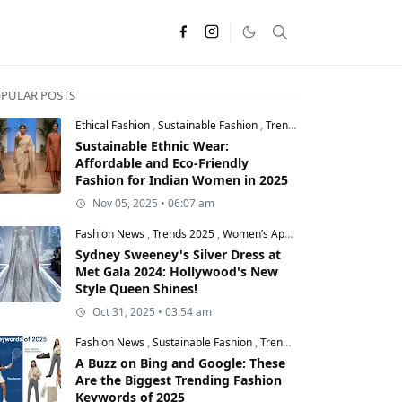
PULAR POSTS
Ethical Fashion
,
Sustainable Fashion
,
Trends 2025
Sustainable Ethnic Wear:
Affordable and Eco-Friendly
Fashion for Indian Women in 2025
Nov 05, 2025 • 06:07 am
Fashion News
,
Trends 2025
,
Women’s Apparel
Sydney Sweeney's Silver Dress at
Met Gala 2024: Hollywood's New
Style Queen Shines!
Oct 31, 2025 • 03:54 am
Fashion News
,
Sustainable Fashion
,
Trends 2025
A Buzz on Bing and Google: These
Are the Biggest Trending Fashion
Keywords of 2025