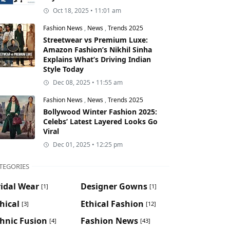
Oct 18, 2025 • 11:01 am
Fashion News
,
News
,
Trends 2025
Streetwear vs Premium Luxe:
Amazon Fashion’s Nikhil Sinha
Explains What’s Driving Indian
Style Today
Dec 08, 2025 • 11:55 am
Fashion News
,
News
,
Trends 2025
Bollywood Winter Fashion 2025:
Celebs’ Latest Layered Looks Go
Viral
Dec 01, 2025 • 12:25 pm
TEGORIES
idal Wear
Designer Gowns
[1]
[1]
hical
Ethical Fashion
[3]
[12]
hnic Fusion
Fashion News
[4]
[43]