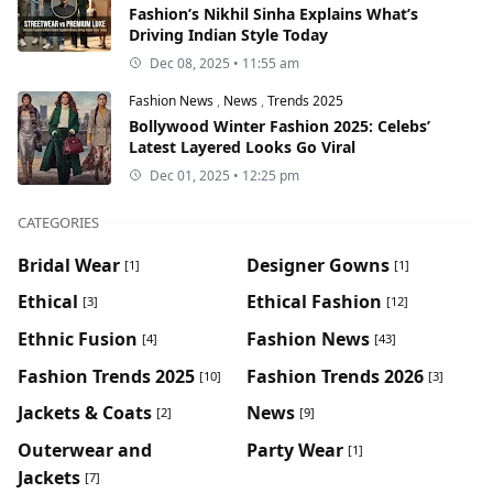
Fashion’s Nikhil Sinha Explains What’s
Driving Indian Style Today
Dec 08, 2025 • 11:55 am
Fashion News
,
News
,
Trends 2025
Bollywood Winter Fashion 2025: Celebs’
Latest Layered Looks Go Viral
Dec 01, 2025 • 12:25 pm
CATEGORIES
Bridal Wear
Designer Gowns
[1]
[1]
Ethical
Ethical Fashion
[3]
[12]
Ethnic Fusion
Fashion News
[4]
[43]
Fashion Trends 2025
Fashion Trends 2026
[10]
[3]
Jackets & Coats
News
[2]
[9]
Outerwear and
Party Wear
[1]
Jackets
[7]