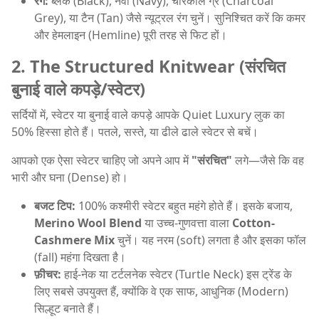
रंग:
ब्लैक (Black), नेवी (Navy), चारकोल ग्रे (Charcoal
Grey), या टैन (Tan) जैसे न्यूट्रल रंग चुनें। सुनिश्चित करें कि कमर
और हेमलाइन (Hemline) पूरी तरह से फिट हों।
2. The Structured Knitwear (संरचित
बुनाई वाले कपड़े/स्वेटर)
सर्दियों में, स्वेटर या बुनाई वाले कपड़े आपके Quiet Luxury लुक का
50% हिस्सा होते हैं। पतले, सस्ते, या ढीले ढाले स्वेटर से बचें।
आपको एक ऐसा स्वेटर चाहिए जो अपने आप में
"संरचित"
लगे—जैसे कि वह
भारी और घना (Dense) हो।
बजट टिप:
100% कश्मीरी स्वेटर बहुत महंगे होते हैं। इसके बजाय,
Merino Wool Blend
या उच्च-गुणवत्ता वाला
Cotton-
Cashmere Mix
चुनें। यह नरम (soft) लगता है और इसका फॉल
(fall) महंगा दिखता है।
फ़ीचर:
हाई-नेक या टर्टलनेक स्वेटर (Turtle Neck) इस ट्रेंड के
लिए सबसे उपयुक्त हैं, क्योंकि वे एक साफ, आधुनिक (Modern)
सिल्हूट बनाते हैं।