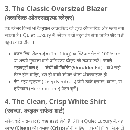
3. The Classic Oversized Blazer
(क्लासिक ओवरसाइज़्ड ब्लेज़र)
एक ब्लेज़र किसी भी कैज़ुअल आउटफिट को तुरंत औपचारिक और महंगा बना
सकता है। Quiet Luxury में, ब्लेज़र न तो बहुत तंग होना चाहिए और न ही
बहुत ज़्यादा ढीला।
बजट टिप:
सेकंड-हैंड (Thrifting) या विंटेज स्टोर से 100% ऊन
या अच्छी गुणवत्ता वाले पॉलिस्टर ब्लेज़र की तलाश करें।
सबसे
महत्वपूर्ण बात
है —
कंधों की फिटिंग (Shoulder Fit)
। कंधे सही
फिट होने चाहिए, भले ही बाकी ब्लेज़र थोड़ा ओवरसाइज़्ड हो।
रंग:
गहरे न्यूट्रल (Deep Neutrals) जैसे डार्क ब्राउन, काला, या
हेरिंगबोन (Herringbone) पैटर्न चुनें।
4. The Clean, Crisp White Shirt
(स्वच्छ, कड़क सफेद शर्ट)
सफेद शर्ट सदाबहार (timeless) होती है, लेकिन Quiet Luxury में, यह
स्वच्छ (Clean)
और
कड़क (Crisp)
होनी चाहिए। एक फीकी या सिलवटों