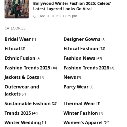
Bollywood Winter Fashion 2025: Celebs’
Latest Layered Looks Go Viral
Dec 01, 2025 • 12:25 pm
CATEGORIES
Bridal Wear
Designer Gowns
[1]
[1]
Ethical
Ethical Fashion
[3]
[12]
Ethnic Fusion
Fashion News
[4]
[43]
Fashion Trends 2025
Fashion Trends 2026
[10]
[3]
Jackets & Coats
News
[2]
[9]
Outerwear and
Party Wear
[1]
Jackets
[7]
Sustainable Fashion
Thermal Wear
[23]
[1]
Trends 2025
Winter Fashion
[42]
[3]
Winter Wedding
Women’s Apparel
[1]
[34]