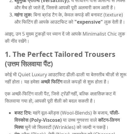
बहुमुखी प्रतिभा (Versatility):
ये साधारण पीस आसानी से मिक्स
और मैच हो जाते हैं, जिससे आपकी पूरी अलमारी काम आती है।
महंगा लुक:
बिना ब्रांड टैग के, केवल कपड़े की बनावट (texture)
और फिटिंग ही आपके आउटफिट को
"expensive"
लुक देती है।
आइए, उन 5 मुख्य टुकड़ों पर ध्यान दें जो आपके Minimalist Chic लुक
की नींव रखेंगे।
1. The Perfect Tailored Trousers
(उत्तम सिलवाया पैंट)
कोई भी Quiet Luxury आउटफिट ढीली-ढाली या बेतरतीब चीज़ों से शुरू
नहीं होता। यह हमेशा
अच्छी फिटिंग
वाले कपड़ों से शुरू होता है।
एक अच्छी-फिटिंग वाली पैंट, जिसे
ट्रेंडी
नहीं, बल्कि
क्लासिक
कट में
सिलवाया गया हो, आपकी पूरी शैली को बदल सकती है।
बजट टिप:
महंगे वूल-ब्लेंड्स (Wool-Blends) के बजाय,
पॉली-
विस्कोस (Poly-Viscose)
या उच्च गुणवत्ता वाले
कॉटन-लिनन
मिक्स
चुनें जो सिलवटों (Wrinkles) को जल्दी न पकड़ें।