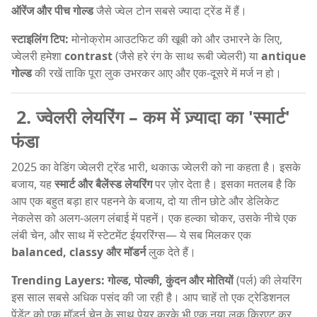
ऑरेंज और पीच गोल्ड
जैसे ज्वेल टोन सबसे ज्यादा ट्रेंड में हैं।
स्टाइलिंग टिप:
मोनोक्रोम आउटफिट की खूबी को और उभारने के लिए,
ज्वेलरी हमेशा
contrast
(जैसे हरे रंग के साथ रूबी ज्वेलरी) या
antique
गोल्ड
की रखें ताकि पूरा लुक उभरकर आए और एक-दूसरे में मर्ज न हो।
2. ज्वेलरी लेयरिंग – कम में ज़्यादा का 'स्मार्ट'
फंडा
2025 का वेडिंग ज्वेलरी ट्रेंड भारी, थकाऊ ज्वेलरी को ना कहता है। इसके
बजाय, यह
स्मार्ट और बैलेंस्ड लेयरिंग
पर ज़ोर देता है। इसका मतलब है कि
आप एक बहुत बड़ा हार पहनने के बजाय, दो या तीन छोटे और डेलिकेट
नेकलेस को अलग-अलग लंबाई में पहनें। एक हल्का चोकर, उसके नीचे एक
लंबी चेन, और साथ में स्टेटमेंट ईयररिंग्स— ये सब मिलकर एक
balanced, classy और मॉडर्न
लुक देते हैं।
Trending Layers:
गोल्ड, पोल्की, कुंदन और मोतियों
(पर्ल) की लेयरिंग
इस साल सबसे अधिक पसंद की जा रही है। आप चाहें तो एक ट्रेडिशनल
पेंडेंट को एक मॉडर्न चेन के साथ पेयर करके भी एक नया लुक क्रिएट कर