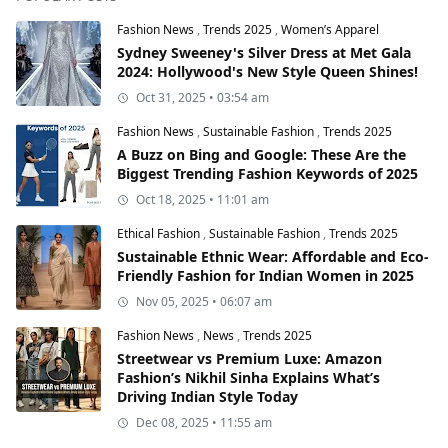
Fashion News
,
Trends 2025
,
Women’s Apparel
Sydney Sweeney's Silver Dress at Met Gala
2024: Hollywood's New Style Queen Shines!
Oct 31, 2025 • 03:54 am
Fashion News
,
Sustainable Fashion
,
Trends 2025
A Buzz on Bing and Google: These Are the
Biggest Trending Fashion Keywords of 2025
Oct 18, 2025 • 11:01 am
Ethical Fashion
,
Sustainable Fashion
,
Trends 2025
Sustainable Ethnic Wear: Affordable and Eco-
Friendly Fashion for Indian Women in 2025
Nov 05, 2025 • 06:07 am
Fashion News
,
News
,
Trends 2025
Streetwear vs Premium Luxe: Amazon
Fashion’s Nikhil Sinha Explains What’s
Driving Indian Style Today
Dec 08, 2025 • 11:55 am