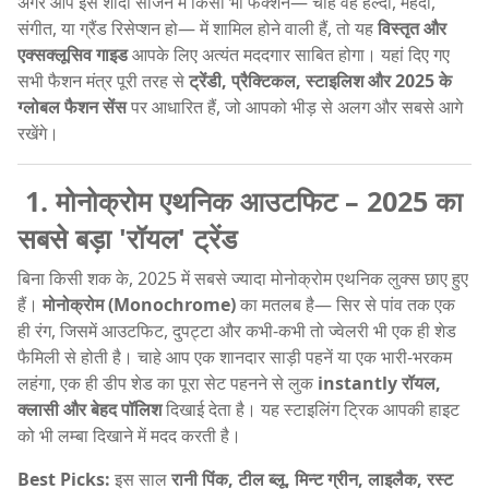
अगर आप इस शादी सीजन में किसी भी फंक्शन— चाहे वह हल्दी, मेहंदी,
संगीत, या ग्रैंड रिसेप्शन हो— में शामिल होने वाली हैं, तो यह
विस्तृत और
एक्सक्लूसिव गाइड
आपके लिए अत्यंत मददगार साबित होगा। यहां दिए गए
सभी फैशन मंत्र पूरी तरह से
ट्रेंडी, प्रैक्टिकल, स्टाइलिश और 2025 के
ग्लोबल फैशन सेंस
पर आधारित हैं, जो आपको भीड़ से अलग और सबसे आगे
रखेंगे।
1. मोनोक्रोम एथनिक आउटफिट – 2025 का
सबसे बड़ा 'रॉयल' ट्रेंड
बिना किसी शक के, 2025 में सबसे ज्यादा मोनोक्रोम एथनिक लुक्स छाए हुए
हैं।
मोनोक्रोम (Monochrome)
का मतलब है— सिर से पांव तक एक
ही रंग, जिसमें आउटफिट, दुपट्टा और कभी-कभी तो ज्वेलरी भी एक ही शेड
फैमिली से होती है। चाहे आप एक शानदार साड़ी पहनें या एक भारी-भरकम
लहंगा, एक ही डीप शेड का पूरा सेट पहनने से लुक
instantly रॉयल,
क्लासी और बेहद पॉलिश
दिखाई देता है। यह स्टाइलिंग ट्रिक आपकी हाइट
को भी लम्बा दिखाने में मदद करती है।
Best Picks:
इस साल
रानी पिंक, टील ब्लू, मिन्ट ग्रीन, लाइलैक, रस्ट