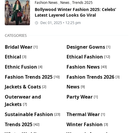
Fashion News
,
News
,
Trends 2025
Bollywood Winter Fashion 2025: Celebs’
Latest Layered Looks Go Viral
Dec 01, 2025 • 12:25 pm
CATEGORIES
Bridal Wear
Designer Gowns
[1]
[1]
Ethical
Ethical Fashion
[3]
[12]
Ethnic Fusion
Fashion News
[4]
[43]
Fashion Trends 2025
Fashion Trends 2026
[10]
[3]
Jackets & Coats
News
[2]
[9]
Outerwear and
Party Wear
[1]
Jackets
[7]
Sustainable Fashion
Thermal Wear
[23]
[1]
Trends 2025
Winter Fashion
[42]
[3]