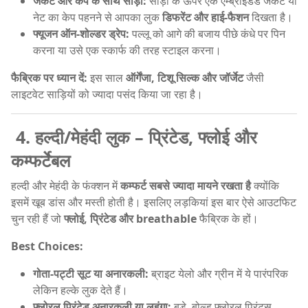
जैकेट और केप के साथ साड़ी:
साड़ी के ऊपर एक एम्ब्रॉइडर्ड जैकेट या
नेट का केप पहनने से आपका लुक
डिफरेंट और हाई-फैशन
दिखता है।
फ्यूजन ऑन-शोल्डर ड्रेप:
पल्लू को आगे की बजाय पीछे कंधे पर पिन
करना या उसे एक स्कार्फ की तरह स्टाइल करना।
फैब्रिक पर ध्यान दें:
इस साल
ऑर्गेंजा, टिशू सिल्क और जॉर्जेट
जैसी
लाइटवेट साड़ियों को ज्यादा पसंद किया जा रहा है।
4. हल्दी/मेहंदी लुक – प्रिंटेड, फ्लोई और
कम्फर्टेबल
हल्दी और मेहंदी के फंक्शन में
कम्फर्ट सबसे ज्यादा मायने रखता है
क्योंकि
इसमें खूब डांस और मस्ती होती है। इसलिए लड़कियां इस बार ऐसे आउटफिट
चुन रही हैं जो
फ्लोई, प्रिंटेड और breathable
फैब्रिक के हों।
Best Choices:
गोता-पट्टी सूट या अनारकली:
ब्राइट येलो और ग्रीन में ये पारंपरिक
लेकिन हल्के लुक देते हैं।
फ्लोरल प्रिंटेड अनारकली या लहंगा:
बड़े, बोल्ड फ्लोरल प्रिंट्स,