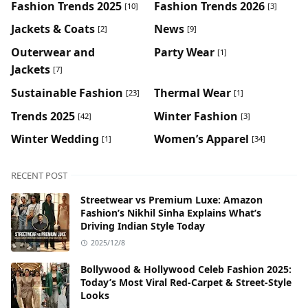
Fashion Trends 2025
Fashion Trends 2026
[10]
[3]
Jackets & Coats
News
[2]
[9]
Outerwear and
Party Wear
[1]
Jackets
[7]
Sustainable Fashion
Thermal Wear
[23]
[1]
Trends 2025
Winter Fashion
[42]
[3]
Winter Wedding
Women’s Apparel
[1]
[34]
RECENT POST
Streetwear vs Premium Luxe: Amazon
Fashion’s Nikhil Sinha Explains What’s
Driving Indian Style Today
2025/12/8
Bollywood & Hollywood Celeb Fashion 2025:
Today’s Most Viral Red-Carpet & Street-Style
Looks