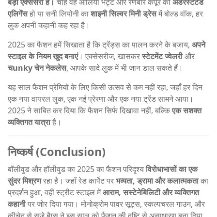
बड़ी एक्सेसरी है
। चाहे वह आलिया भट्ट और रणबीर कपूर का
अंडरस्टेटेड
एलिगेंस
हो या सनी लियोनी का
शाइनी सिल्वर मिनी ड्रेस
में बोल्ड वॉक, हर
लुक अपनी कहानी कह रहा है।
2025 का फैशन हमें सिखाता है कि ट्रेंड्स का पालन करने के बजाय,
अपने
स्टाइल के नियम खुद बनाएं
। एक्सेसरीज, खासकर
स्टेटमेंट ज्वेलरी
और
चunky चेन नेकलेस
, आपके सादे लुक में भी जान डाल सकते हैं।
यह साल फैशन प्रेमियों के लिए किसी उत्सव से कम नहीं रहा, जहाँ हर दिन
एक नया वायरल लुक, एक नई प्रेरणा और एक नया ट्रेंड सामने आया।
2025 ने साबित कर दिया कि फैशन सिर्फ दिखावा नहीं, बल्कि
एक सशक्त
व्यक्तिगत यात्रा
है।
निष्कर्ष (Conclusion)
बॉलीवुड और हॉलीवुड का 2025 का फैशन परिदृश्य
विरोधाभासों का एक
सुंदर मिश्रण
रहा है। जहाँ रेड कार्पेट पर
भव्यता, ड्रामा और कलात्मकता
का
प्रदर्शन हुआ, वहीं स्ट्रीट स्टाइल में
आराम, सस्टेनेबिलिटी और व्यक्तिगत
कहानी
पर जोर दिया गया। मोनोक्रोम पावर सूट्स, स्कल्पचरल गाउन, और
कीचेन से सजे बैग्स ने इस साल को फैशन की दृष्टि से असाधारण बना दिया