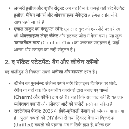
लग्जरी हुडीज़ और क्रॉप सेट्स:
अब यह जिम के कपड़े नहीं रहे;
वेलवेट
हुडीज़, मैचिंग जॉगर्स और ओवरसाइज़्ड जैकेट्स
हाई-एंड स्नीकर्स के
साथ पहने जा रहे हैं।
मृणाल ठाकुर का कैज़ुअल स्वैग:
मृणाल ठाकुर को एयरपोर्ट पर हरे रंग
की
ओवरसाइज़्ड लेदर जैकेट
और बूटकट जींस में देखा गया। यह लुक
'कम्फर्टेबल ठाठ'
(Comfort Chic) का परफेक्ट उदाहरण है, जहाँ
आराम और स्टाइल का सही संतुलन है।
2. द पॉकेट स्टेटमेंट: बैग और कीचेन कॉम्बो
यह बॉलीवुड से निकला सबसे
अनोखा और वायरल
ट्रेंड है।
कीचेन का पुनर्जन्म:
सेलेब्स अपने महंगे डिज़ाइनर हैंडबैग्स पर छोटे,
रंगीन या यहाँ तक कि स्थानीय कारीगरों द्वारा बनाए गए
चार्म्स
(Charm) और कीचेन
टांग रहे हैं। यह सिर्फ सजावट नहीं है; यह एक
व्यक्तिगत कहानी
और
लोकल आर्ट को सपोर्ट
करने का संकेत है।
सस्टेनेबल फैशन:
2025 में,
ईको-फ्रेंडली फैशन
को ग्लैमरस माना गया
है। पुराने कपड़ों को DIY हैक्स से नया ट्विस्ट देना या थ्रिफ्टेड
(thrifted) कपड़ों को पहनना अब न सिर्फ कूल है, बल्कि एक