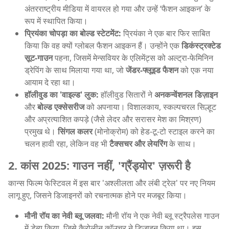
अंतरराष्ट्रीय मीडिया में वायरल हो गया और उन्हें ‘फैशन आइकन’ के
रूप में स्थापित किया।
प्रियंका चोपड़ा का बोल्ड स्टेटमेंट:
प्रियंका ने एक बार फिर साबित
किया कि वह क्यों ग्लोबल फैशन आइकन हैं। उन्होंने एक
डिकंस्ट्रक्टेड
सूट-गाउन
पहना, जिसमें मेन्सवियर के एलिमेंट्स को अल्ट्रा-फेमिनिन
ड्रेपिंग के साथ मिलाया गया था, जो
जेंडर-फ्लूइड फैशन
को एक नया
आयाम दे रहा था।
हॉलीवुड का 'वाइल्ड' लुक:
हॉलीवुड सितारों ने
अनकन्वेंशनल डिज़ाइन
और
बोल्ड एक्सेसरीज
को अपनाया। विशालकाय, स्कल्पचरल सिल्हूट
और अप्रत्याशित कपड़े (जैसे लेदर और सरासर मेश का मिश्रण)
प्रमुख थे।
सिंगल कलर
(मोनोक्रोम) को हेड-टू-टो स्टाइल करने का
चलन हावी रहा, लेकिन वह भी
टैक्सचर और लेयरिंग
के साथ।
2. कांस 2025: गाउन नहीं, 'ग्रैंड्योर' ज़रूरी है
कान्स फिल्म फेस्टिवल में इस बार 'अश्लीलता और लंबी ट्रेल' पर नए नियम
लागू हुए, जिसने डिजाइनरों को रचनात्मक होने पर मजबूर किया।
मौनी रॉय का नेवी ब्लू जलवा:
मौनी रॉय ने एक नेवी ब्लू स्ट्रैपलेस गाउन
में डेब्यू किया, जिसे कैरोलीन कॉउचर ने डिज़ाइन किया था। इस