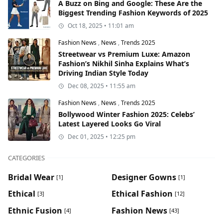
A Buzz on Bing and Google: These Are the
Biggest Trending Fashion Keywords of 2025
Oct 18, 2025 • 11:01 am
Fashion News
,
News
,
Trends 2025
Streetwear vs Premium Luxe: Amazon
Fashion’s Nikhil Sinha Explains What’s
Driving Indian Style Today
Dec 08, 2025 • 11:55 am
Fashion News
,
News
,
Trends 2025
Bollywood Winter Fashion 2025: Celebs’
Latest Layered Looks Go Viral
Dec 01, 2025 • 12:25 pm
CATEGORIES
Bridal Wear
Designer Gowns
[1]
[1]
Ethical
Ethical Fashion
[3]
[12]
Ethnic Fusion
Fashion News
[4]
[43]