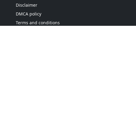
Disclaimer
DMCA policy
Terms and conditions
Editorial policy
Cookie policy
Contact us
Sitemap
FOLLOW US
NEWSLETTER
Stay up to date with the latest news and relevant
updates from us.