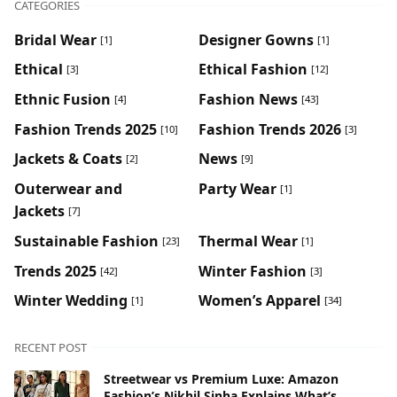
CATEGORIES
Bridal Wear
Designer Gowns
[1]
[1]
Ethical
Ethical Fashion
[3]
[12]
Ethnic Fusion
Fashion News
[4]
[43]
Fashion Trends 2025
Fashion Trends 2026
[10]
[3]
Jackets & Coats
News
[2]
[9]
Outerwear and
Party Wear
[1]
Jackets
[7]
Sustainable Fashion
Thermal Wear
[23]
[1]
Trends 2025
Winter Fashion
[42]
[3]
Winter Wedding
Women’s Apparel
[1]
[34]
RECENT POST
Streetwear vs Premium Luxe: Amazon
Fashion’s Nikhil Sinha Explains What’s