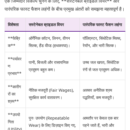
एक जिम्मेदार विकल्प चुनने के लिए, **सस्टेनेबल ब्राइडल वियर** और
पारंपरिक फास्ट फैशन लहंगों के बीच प्रमुख अंतरों को समझना महत्वपूर्ण है।
विशेषता
सस्टेनेबल ब्राइडल वियर
पारंपरिक फास्ट फैशन लहंगा
**फैब्रि
ऑर्गेनिक कॉटन, लिनन, वीगन
पॉलिएस्टर, सिंथेटिक मिक्स,
क**
सिल्क, हैंड वीव्ड (हथकरघा)।
रेयॉन, और भारी सिल्क।
**पर्यावर
पानी, बिजली और रासायनिक
उच्च जल खपत, सिंथेटिक
ण
प्रदूषण बहुत कम।
रंगों से जल प्रदूषण अधिक।
प्रभाव**
**कारीग
नैतिक मजदूरी (Fair Wages),
अक्सर अनैतिक श्रम
रों का
सुरक्षित कार्य वातावरण।
पद्धतियाँ, कम मजदूरी।
श्रम**
**उपयो
पुनः उपयोग (Repeatable
आमतौर पर केवल एक बार
गिता
Wear) के लिए डिज़ाइन किए गए,
पहने जाते हैं, भारी और
(Utility)