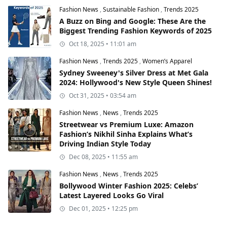
Fashion News
,
Sustainable Fashion
,
Trends 2025
A Buzz on Bing and Google: These Are the
Biggest Trending Fashion Keywords of 2025
Oct 18, 2025 • 11:01 am
Fashion News
,
Trends 2025
,
Women’s Apparel
Sydney Sweeney's Silver Dress at Met Gala
2024: Hollywood's New Style Queen Shines!
Oct 31, 2025 • 03:54 am
Fashion News
,
News
,
Trends 2025
Streetwear vs Premium Luxe: Amazon
Fashion’s Nikhil Sinha Explains What’s
Driving Indian Style Today
Dec 08, 2025 • 11:55 am
Fashion News
,
News
,
Trends 2025
Bollywood Winter Fashion 2025: Celebs’
Latest Layered Looks Go Viral
Dec 01, 2025 • 12:25 pm